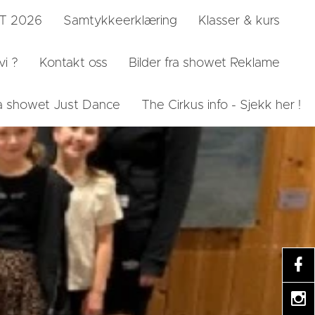
ST 2026
Samtykkeerklæring
Klasser & kurs
vi ?
Kontakt oss
Bilder fra showet Reklame
fra showet Just Dance
The Cirkus info - Sjekk her !