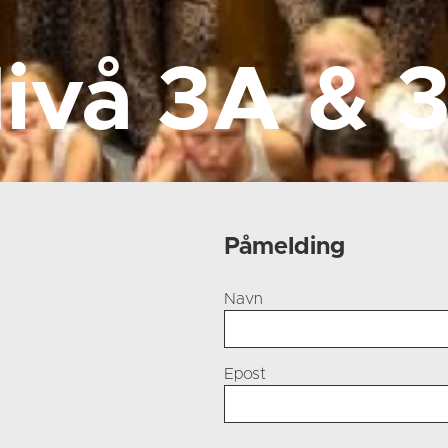
ivå 3A & 
Påmelding
Navn
Epost