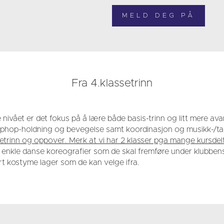
Fra 4.klassetrinn
nivået er det fokus på å lære både basis-trinn og litt mere ava
hiphop-holdning og bevegelse samt koordinasjon og musikk-/tak
setrinn og oppover. Merk at vi har 2 klasser pga mange kursdel
enkle danse koreografier som de skal fremføre under klubbens å
rt kostyme lager som de kan velge ifra.