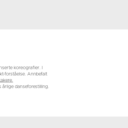
nserte koreografier. I
t-forståelse. Annbefalt
takere.
rlige danseforestilling.