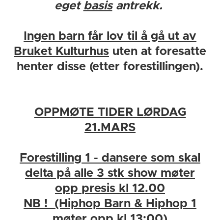
eget
basis
antrekk.
Ingen barn får lov til å gå ut av
Bruket Kulturhus
uten at foresatte
henter disse (etter forestillingen).
OPPMØTE TIDER LØRDAG
21.MARS
Forestilling 1 - dansere som skal
delta på alle 3 stk show møter
opp
presis
kl 12.00
NB ! (Hiphop Barn & Hiphop 1
møter opp
kl 13:00)