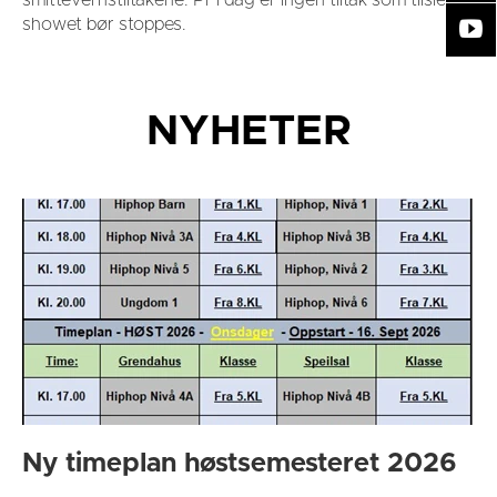
smittevernstiltakene. Pr i dag er ingen tiltak som tilsier at
showet bør stoppes.
NYHETER
Ny timeplan høstsemesteret 2026