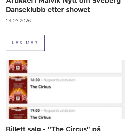
Artikkel i Malvik Nytt om Sveberg
Danseklubb etter showet
24.03.2026
Billett salg - "The Circus" på