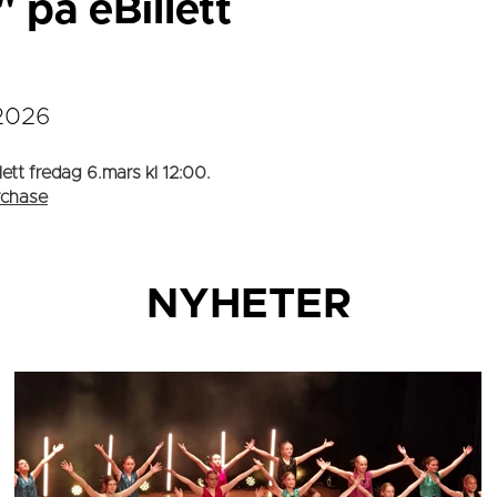
" på eBillett
-2026
llett fredag 6.mars kl 12:00.
rchase
NYHETER