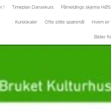
r !
Timeplan Dansekurs
Påmeldings skjema HØ
Kurslokaler
Ofte stilte spørsmål
Hvem er 
Bilder 