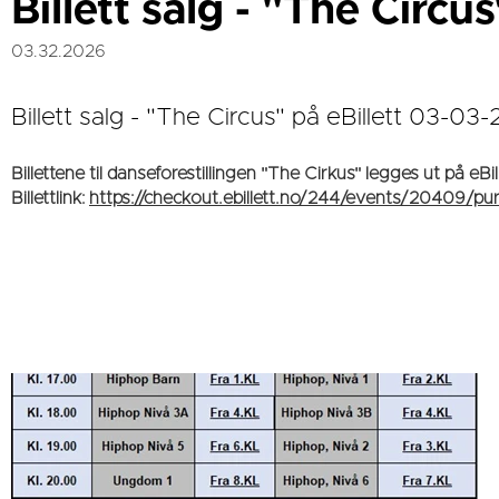
Billett salg - "The Circus
03.32.2026
Billett salg - "The Circus" på eBillett 03-03
Billettene til danseforestillingen "The Cirkus" legges ut på eBi
Billettlink:
https://checkout.ebillett.no/244/events/20409/pu